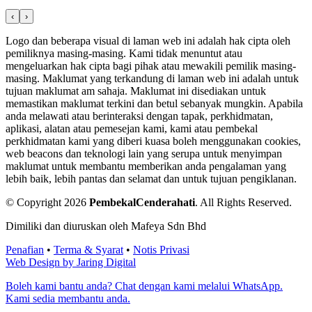
‹
›
Logo dan beberapa visual di laman web ini adalah hak cipta oleh
pemiliknya masing-masing. Kami tidak menuntut atau
mengeluarkan hak cipta bagi pihak atau mewakili pemilik masing-
masing. Maklumat yang terkandung di laman web ini adalah untuk
tujuan maklumat am sahaja. Maklumat ini disediakan untuk
memastikan maklumat terkini dan betul sebanyak mungkin. Apabila
anda melawati atau berinteraksi dengan tapak, perkhidmatan,
aplikasi, alatan atau pemesejan kami, kami atau pembekal
perkhidmatan kami yang diberi kuasa boleh menggunakan cookies,
web beacons dan teknologi lain yang serupa untuk menyimpan
maklumat untuk membantu memberikan anda pengalaman yang
lebih baik, lebih pantas dan selamat dan untuk tujuan pengiklanan.
© Copyright 2026
PembekalCenderahati
.
All Rights Reserved.
Dimiliki dan diuruskan oleh Mafeya Sdn Bhd
Penafian
•
Terma & Syarat
•
Notis Privasi
Web Design by Jaring Digital
Boleh kami bantu anda? Chat dengan kami melalui WhatsApp.
Kami sedia membantu anda.