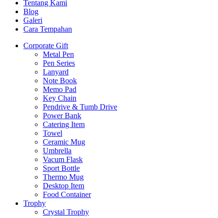
Tentang Kami
Blog
Galeri
Cara Tempahan
Corporate Gift
Metal Pen
Pen Series
Lanyard
Note Book
Memo Pad
Key Chain
Pendrive & Tumb Drive
Power Bank
Catering Item
Towel
Ceramic Mug
Umbrella
Vacum Flask
Sport Bottle
Thermo Mug
Desktop Item
Food Container
Trophy
Crystal Trophy