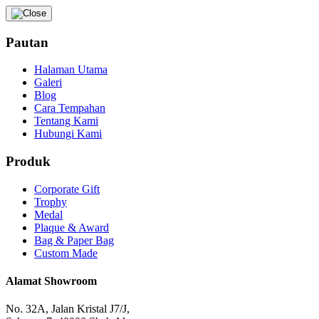
Pautan
Halaman Utama
Galeri
Blog
Cara Tempahan
Tentang Kami
Hubungi Kami
Produk
Corporate Gift
Trophy
Medal
Plaque & Award
Bag & Paper Bag
Custom Made
Alamat Showroom
No. 32A, Jalan Kristal J7/J,