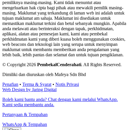
pemiliknya masing-masing. Kami tidak menuntut atau
mengeluarkan hak cipta bagi pihak atau mewakili pemilik masing-
masing. Maklumat yang terkandung di laman web ini adalah untuk
tujuan maklumat am sahaja. Maklumat ini disediakan untuk
memastikan maklumat terkini dan betul sebanyak mungkin. Apabila
anda melawati atau berinteraksi dengan tapak, perkhidmatan,
aplikasi, alatan atau pemesejan kami, kami atau pembekal
perkhidmatan kami yang diberi kuasa boleh menggunakan cookies,
web beacons dan teknologi lain yang serupa untuk menyimpan
maklumat untuk membantu memberikan anda pengalaman yang
lebih baik, lebih pantas dan selamat dan untuk tujuan pengiklanan.
© Copyright 2026
PembekalCenderahati
.
All Rights Reserved.
Dimiliki dan diuruskan oleh Mafeya Sdn Bhd
Penafian
•
Terma & Syarat
•
Notis Privasi
Web Design by Jaring Digital
Boleh kami bantu anda? Chat dengan kami melalui WhatsApp.
Kami sedia membantu anda.
Pertanyaan & Tempahan
WhatsApp & Tempahan