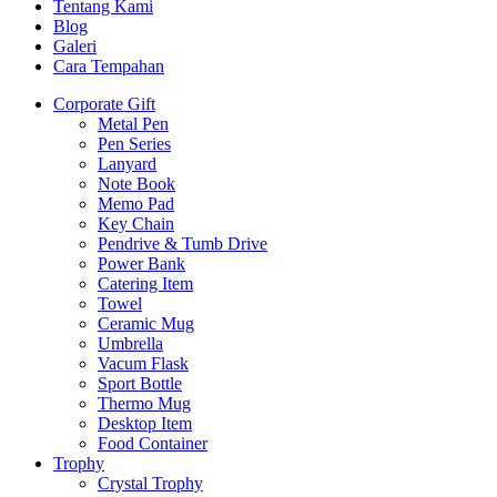
Tentang Kami
Blog
Galeri
Cara Tempahan
Corporate Gift
Metal Pen
Pen Series
Lanyard
Note Book
Memo Pad
Key Chain
Pendrive & Tumb Drive
Power Bank
Catering Item
Towel
Ceramic Mug
Umbrella
Vacum Flask
Sport Bottle
Thermo Mug
Desktop Item
Food Container
Trophy
Crystal Trophy