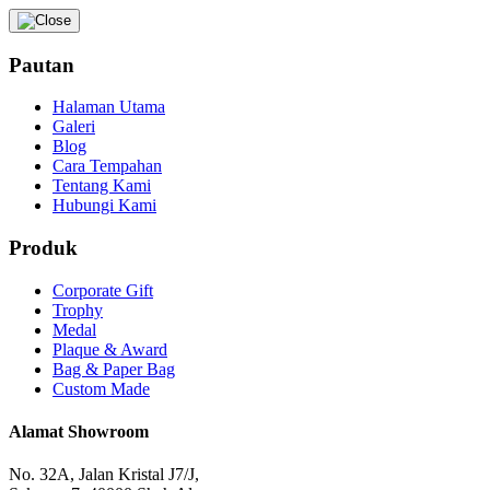
Pautan
Halaman Utama
Galeri
Blog
Cara Tempahan
Tentang Kami
Hubungi Kami
Produk
Corporate Gift
Trophy
Medal
Plaque & Award
Bag & Paper Bag
Custom Made
Alamat Showroom
No. 32A, Jalan Kristal J7/J,