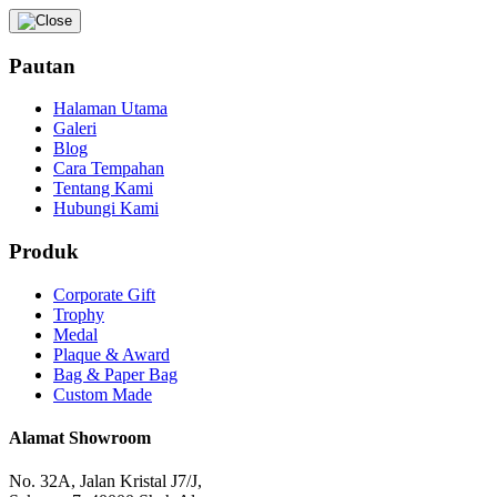
Pautan
Halaman Utama
Galeri
Blog
Cara Tempahan
Tentang Kami
Hubungi Kami
Produk
Corporate Gift
Trophy
Medal
Plaque & Award
Bag & Paper Bag
Custom Made
Alamat Showroom
No. 32A, Jalan Kristal J7/J,