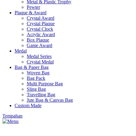
Metal & Plastic Trophy
Pewter
Plaque & Award
Crystal Award
Crystal Plaque
Crystal Clock
Acrylic Award
Box Plaque
Game Award
Medal
Medal Series
Crystal Medal
Bag & Paper Bag
Woven Bag
Bag Pack
Multi Purpose Bag
Sling Bag
Travelling Bag
Jute Bag & Canvas Bag
Custom Made
Tempahan