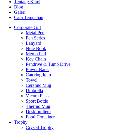
Tentang Kami
Blog
Galeri
Cara Tempahan
Corporate Gift
Metal Pen
Pen Series
Lanyard
Note Book
Memo Pad
Key Chain
Pendrive & Tumb Drive
Power Bank
Catering Item
Towel
Ceramic Mug
Umbrella
Vacum Flask
Sport Bottle
Thermo Mug
Desktop Item
Food Container
Trophy
Crystal Trophy