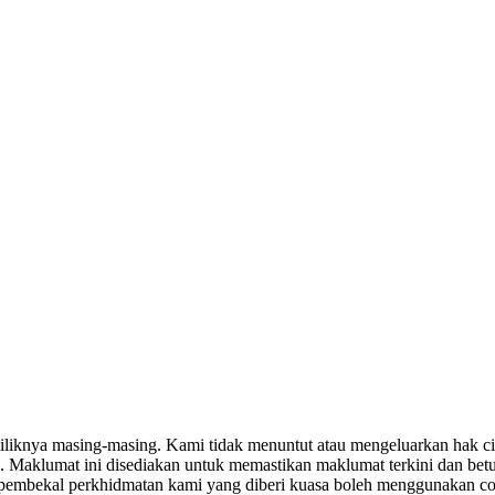
miliknya masing-masing. Kami tidak menuntut atau mengeluarkan hak c
. Maklumat ini disediakan untuk memastikan maklumat terkini dan bet
tau pembekal perkhidmatan kami yang diberi kuasa boleh menggunakan c