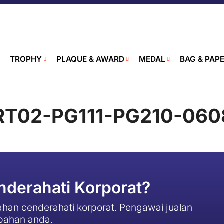
TROPHY
PLAQUE & AWARD
MEDAL
BAG & PAP
T02-PG111-PG210-060
derahati Korporat?
han cenderahati korporat. Pengawai jualan
pahan anda.