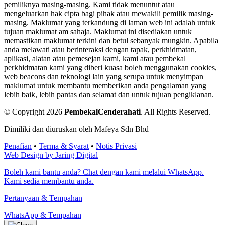
pemiliknya masing-masing. Kami tidak menuntut atau
mengeluarkan hak cipta bagi pihak atau mewakili pemilik masing-
masing. Maklumat yang terkandung di laman web ini adalah untuk
tujuan maklumat am sahaja. Maklumat ini disediakan untuk
memastikan maklumat terkini dan betul sebanyak mungkin. Apabila
anda melawati atau berinteraksi dengan tapak, perkhidmatan,
aplikasi, alatan atau pemesejan kami, kami atau pembekal
perkhidmatan kami yang diberi kuasa boleh menggunakan cookies,
web beacons dan teknologi lain yang serupa untuk menyimpan
maklumat untuk membantu memberikan anda pengalaman yang
lebih baik, lebih pantas dan selamat dan untuk tujuan pengiklanan.
© Copyright 2026
PembekalCenderahati
.
All Rights Reserved.
Dimiliki dan diuruskan oleh Mafeya Sdn Bhd
Penafian
•
Terma & Syarat
•
Notis Privasi
Web Design by Jaring Digital
Boleh kami bantu anda? Chat dengan kami melalui WhatsApp.
Kami sedia membantu anda.
Pertanyaan & Tempahan
WhatsApp & Tempahan