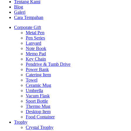
Tentang Kami
Blog
Galeri
Cara Tempahan
Corporate Gift
Metal Pen
Pen Series
Lanyard
Note Book
Memo Pad
Key Chain
Pendrive & Tumb Drive
Power Bank
Catering Item
Towel
Ceramic Mug
Umbrella
Vacum Flask
Sport Bottle
Thermo Mug
Desktop Item
Food Container
Trophy
Crystal Trophy