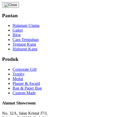
Pautan
Halaman Utama
Galeri
Blog
Cara Tempahan
Tentang Kami
Hubungi Kami
Produk
Corporate Gift
Trophy
Medal
Plaque & Award
Bag & Paper Bag
Custom Made
Alamat Showroom
No. 32A, Jalan Kristal J7/J,